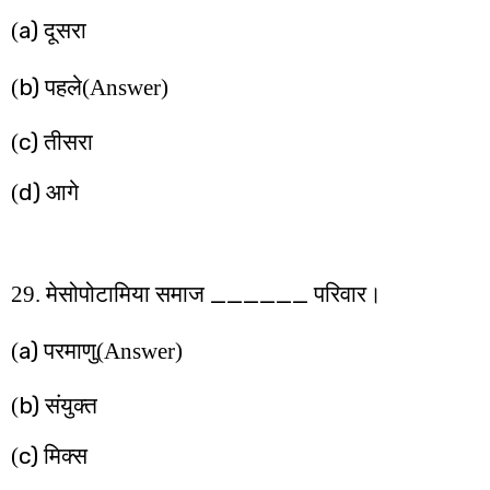
a)
(
दूसरा
b)
(
पहले
(Answer)
c)
(
तीसरा
d)
(
आगे
______
29. मेसोपोटामिया समाज
परिवार।
a)
(
परमाणु
(Answer)
b)
(
संयुक्त
c)
(
मिक्स