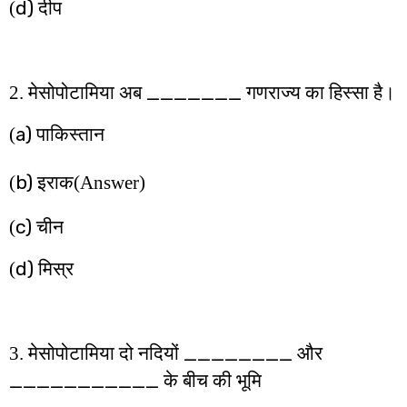
d)
(
दीप
_______
2. मेसोपोटामिया अब
गणराज्य का हिस्सा है।
a)
(
पाकिस्तान
b)
(
इराक
(Answer)
c)
(
चीन
d)
(
मिस्र
________
3. मेसोपोटामिया दो नदियों
और
___________
के बीच की भूमि