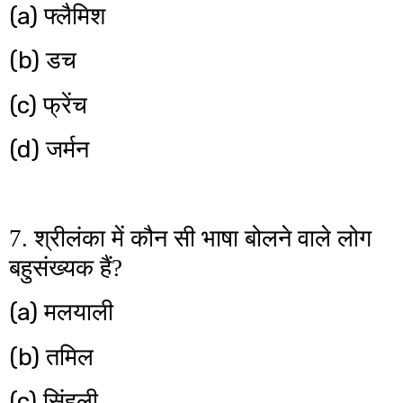
(a)
फ्लैमिश
(b)
डच
(c)
फ्रेंच
(d)
जर्मन
7. श्रीलंका में कौन सी भाषा बोलने वाले लोग
बहुसंख्यक हैं?
(a)
मलयाली
(b)
तमिल
(c)
सिंहली