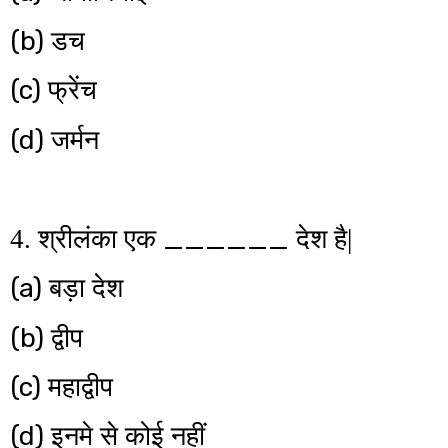
(b)
डच
(c)
फ्रेंच
(d)
जर्मन
______
4. श्रीलंका एक
देश है|
(a)
बड़ा देश
(b)
द्वीप
(c)
महाद्वीप
(d)
इनमे से कोई नहीं